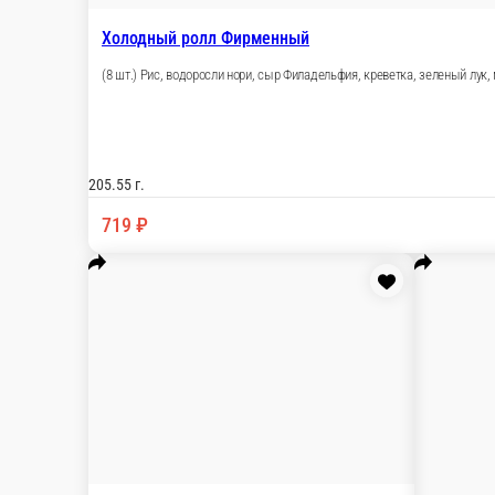
Холодный ролл Фирменный
(8 шт.) Рис, водоросли нори, сыр Филадельфия
205.55 г.
719 ₽