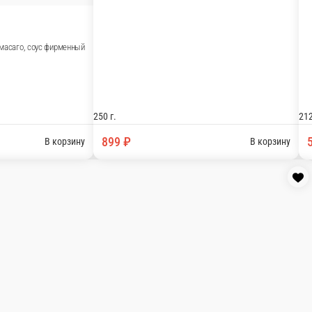
(8 шт.
, креветка, зеленый лук, масаго, соус фирменный
250 г
89
В корзину