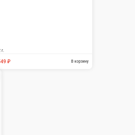
) Рис, водоросли нори, сыр Филадельфия, лосось
.
9 ₽
В корзину