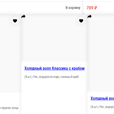
леный лук, перец болгарский, соус-спайси