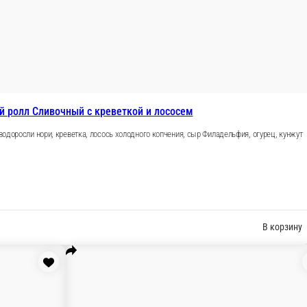
Холодный ролл Филадельфия к
(8 шт.) Рис, водоросли нори, сыр Ф
8 шт. 205 гр.
нито