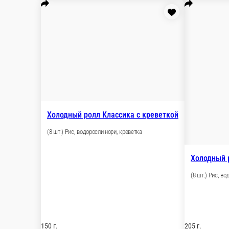
Холодный ролл Сливочный с креветк
(8 шт.) Рис, водоросли нори, креветка, лосось
209.99 г.
709 ₽