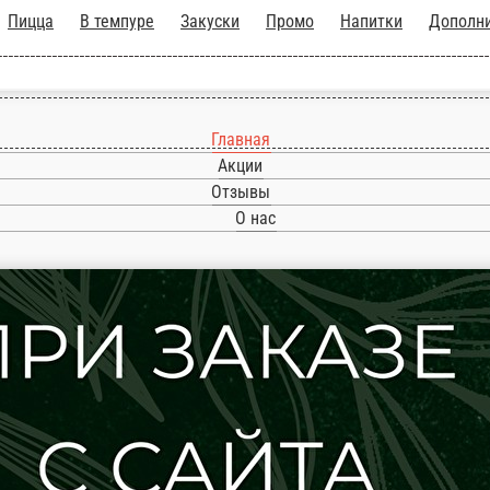
оллы
Пицца
В темпуре
Закуски
Промо
Напит
Главная
Акции
Отзывы
О нас