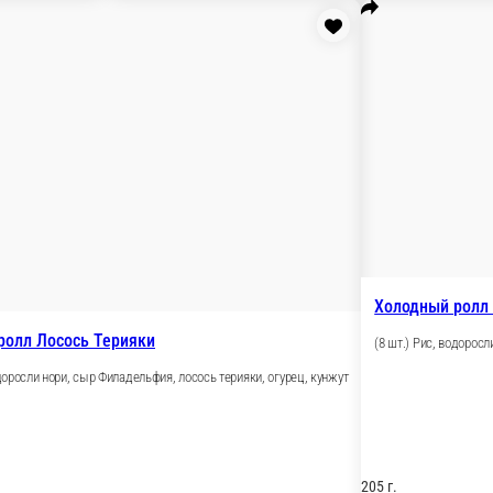
ой и лососем
 холодного копчения, сыр Филадельфия, огурец, кунжут
В корзину