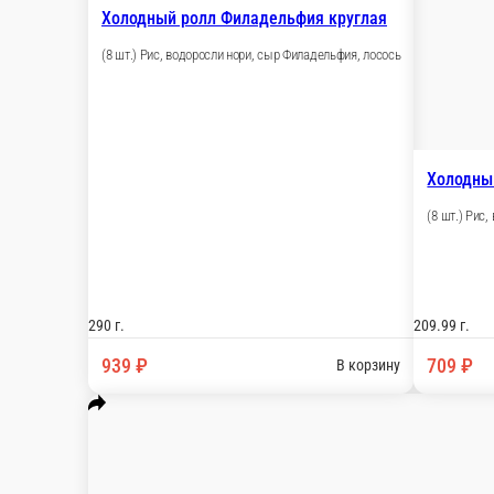
Холодный ролл Окунь в Бонито 
Рис, нори, сыр Филадельфия, окунь, айсберг, бо