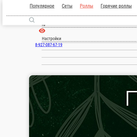
Популярное
Сеты
Роллы
Горячие р
Уфа
ru
Настройки
8-927-087-67-19