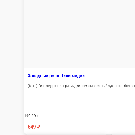
212 г.
549 ₽