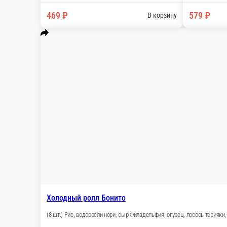
Холодный ролл Чили мидии
(8 шт.) Рис, водоросли нори, мидии, томаты, зе