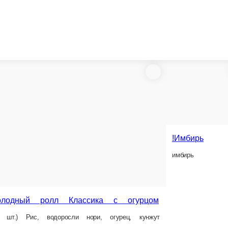
!Имбирь
имбирь
!Холод
й ролл Классика с огурцом
(8 шт.) 
, водоросли нори, огурец, кунжут