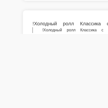
Главная
Промо
!Холодный ролл Классика с огурцом
© FoodSoul, Inc. 2026.
Пользовательское соглашение
Лицензионное соглашение
Условия акций сервиса
Политика конфиденциальности
Правила оплаты
Скачивайте бесплатно наше приложение: