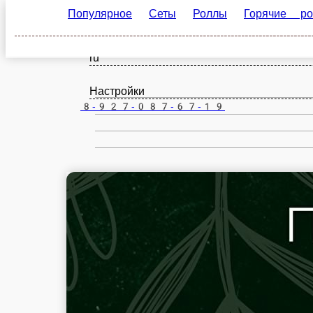
Популярное
Сеты
Роллы
Горячие роллы
Уфа
ru
Настройки
8-927-087-67-19