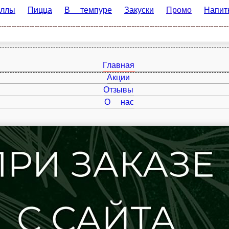
Пицца
В темпуре
Закуски
Промо
Напитки
Дополн
Главная
Акции
Отзывы
О нас