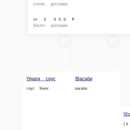
стоим. доставки
от
2 000 ₽
беспл. доставка
!Унаги соус
!Васаби
соус Унаги
васаби
!Холодны
(8 шт.) Рис